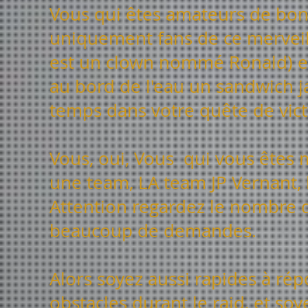
Vous qui êtes amateurs de bon
uniquement fans de ce merveil
est un clown nommé Ronald) et
au bord de l'eau un sandwich 
temps dans votre quête de victo
Vous, oui, Vous qui vous êtes 
une team, LA team JP Vernant,
Attention regardez le nombre de
beaucoup de demandes.
Alors soyez aussi rapides à rép
obstacles durant le raid, et so