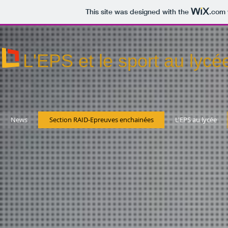
This site was designed with the
.com
L'EPS et le sport au lyc
News
Section RAID-Epreuves enchainées
L'EPS au lycée