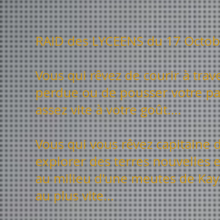
RAID des LYCEENS du 17 Octob
Vous qui rêvez de courir à trav
perdue ou de pousser votre par
assez vite à votre goût....
Vous qui vous rêvez capitaine 
explorer des terres nouvelles e
au milieu d'une meutes de Kayak
au plus vite...