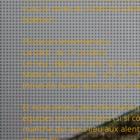
vous le serez en visant les cib
biathlon.
Plusieurs informations :
La date : le 17 octobre
Le lieu : Base de loisir de St Q
Matériel nécessaire : VTT (2 VT
(nous en avons quelques uns à 
Et nous avons une information 
équipes seront invitées (si si 
manche qui aura lieu aux alent
chères !!!)